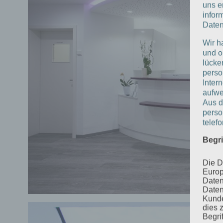
uns e
infor
Daten
Wir h
und o
lücke
perso
Inter
aufwe
Aus d
perso
telef
Begr
Die D
Europ
Daten
Daten
Kunde
dies 
Begrif