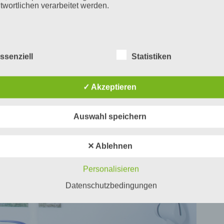
twortlichen verarbeitet werden.
erarbeitung
ssenziell
Statistiken
beitung ist jeder mit oder ohne Hilfe automatisierter Verfahren
führte Vorgang oder jede solche Vorgangsreihe im Zusammen
ersonenbezogenen Daten wie das Erheben, das Erfassen, die
✓ Akzeptieren
isation, das Ordnen, die Speicherung, die Anpassung oder
derung, das Auslesen, das Abfragen, die Verwendung, die
legung durch Übermittlung, Verbreitung oder eine andere Form 
tstellung, den Abgleich oder die Verknüpfung, die Einschränkun
Auswahl speichern
en oder die Vernichtung.
✕ Ablehnen
inschränkung der Verarbeitung
Personalisieren
hränkung der Verarbeitung ist die Markierung gespeicherter
Datenschutzbedingungen
nenbezogener Daten mit dem Ziel, ihre künftige Verarbeitung
schränken.