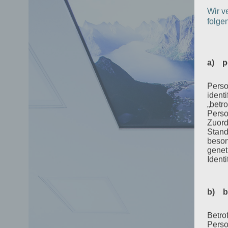
Wir v
folge
a) p
Perso
ident
„betro
Perso
Zuord
Stand
beson
genet
Identi
b) b
Betrof
Perso