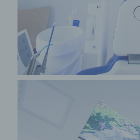
e) Pr
Profi
Daten
werde
Perso
Arbei
Inter
diese
f) P
Pseud
einer
Hinzu
betro
Infor
organ
perso
natür