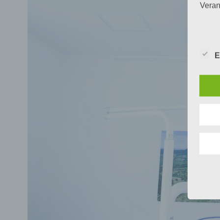
Veran
c) V
E
Verar
ausge
mit p
Organ
Verän
Offen
Berei
Lösch
d) E
Einsc
perso
einzu