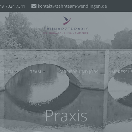
49 7024 7341
kontakt@zahnteam-wendlingen.de
TUNGEN
TEAM
KARRIERE UND JOBS
IMPRESSU
Praxis