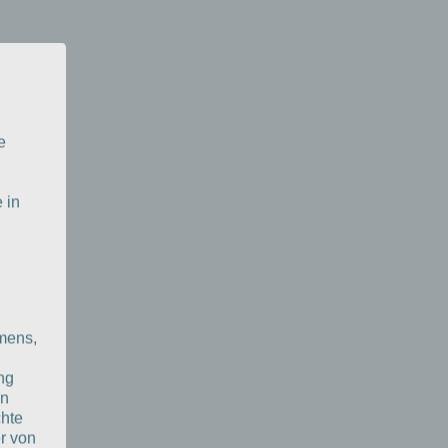
e
 in
mens,
ng
en
chte
r von