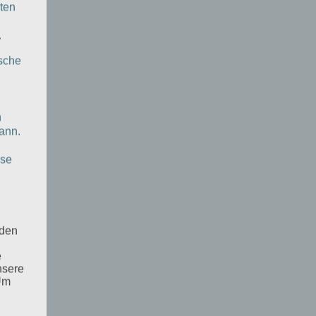
ten
.
ische
n
ann.
ise
 den
e
nsere
 Um