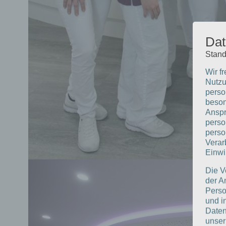
Dat
Stand
Wir f
Nutzu
perso
beson
Anspr
perso
perso
Verar
Einwi
Die V
der A
Perso
und i
Daten
unser