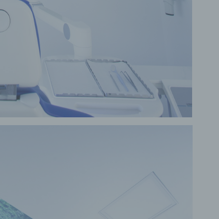
ofiling
ling ist jede Art der automatisierten Verarbeitung personenbezo
, die darin besteht, dass diese personenbezogenen Daten ver
n, um bestimmte persönliche Aspekte, die sich auf eine natürli
n beziehen, zu bewerten, insbesondere, um Aspekte bezüglich
tsleistung, wirtschaftlicher Lage, Gesundheit, persönlicher Vorli
essen, Zuverlässigkeit, Verhalten, Aufenthaltsort oder Ortswechs
r natürlichen Person zu analysieren oder vorherzusagen.
seudonymisierung
onymisierung ist die Verarbeitung personenbezogener Daten i
 Weise, auf welche die personenbezogenen Daten ohne
ziehung zusätzlicher Informationen nicht mehr einer spezifisch
ffenen Person zugeordnet werden können, sofern diese zusätzl
mationen gesondert aufbewahrt werden und technischen und
isatorischen Maßnahmen unterliegen, die gewährleisten, dass 
nenbezogenen Daten nicht einer identifizierten oder identifizie
lichen Person zugewiesen werden.