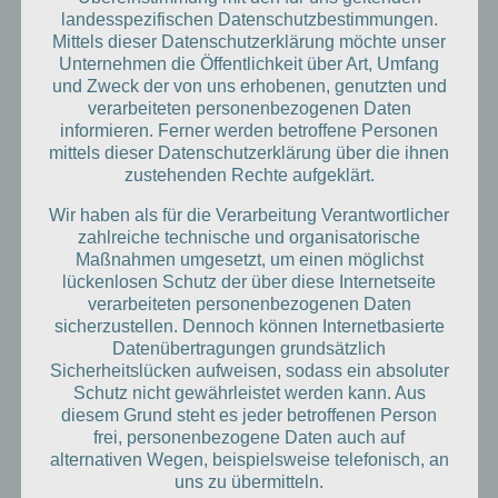
73240 Wendlingen
landesspezifischen Datenschutzbestimmungen.
Tel: 07024 7341
Mittels dieser Datenschutzerklärung möchte unser
Unternehmen die Öffentlichkeit über Art, Umfang
und Zweck der von uns erhobenen, genutzten und
Unsere Öffnungzeiten
:
verarbeiteten personenbezogenen Daten
informieren. Ferner werden betroffene Personen
Mo 08:00 - 12:00 | 13:00 - 18:00
mittels dieser Datenschutzerklärung über die ihnen
Di 08:00 - 12:00 | 13:00 - 18:00
zustehenden Rechte aufgeklärt.
Mi 08:00 - 12:00 | 13:00 - 17:00
Wir haben als für die Verarbeitung Verantwortlicher
Do 08:00 - 12:00 | 13:00 - 18:00
zahlreiche technische und organisatorische
Fr 08:00 - 12:00
Maßnahmen umgesetzt, um einen möglichst
lückenlosen Schutz der über diese Internetseite
verarbeiteten personenbezogenen Daten
Neueste Beiträge:
sicherzustellen. Dennoch können Internetbasierte
Datenübertragungen grundsätzlich
Wir sind nun GBT Kompetenzzentrum!
Sicherheitslücken aufweisen, sodass ein absoluter
Erfolgreicher Abschluss der Fortbildung „Curriculum
Schutz nicht gewährleistet werden kann. Aus
Ästhetische Zahnheilkunde“
diesem Grund steht es jeder betroffenen Person
frei, personenbezogene Daten auch auf
Teilnahme am Wendlinger Spendenlauf
alternativen Wegen, beispielsweise telefonisch, an
Website im neuen Design
uns zu übermitteln.