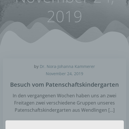
2019
by
Dr. Nora-Johanna Kammerer
November 24, 2019
Besuch vom Patenschaftskindergarten
In den vergangenen Wochen haben uns an zwei
Freitagen zwei verschiedene Gruppen unseres
Patenschaftskindergarten aus Wendlingen […]
0
read more