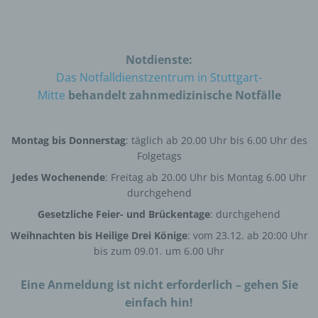
Person") beziehen. Als identifizierbar wird eine
natürliche Person angesehen, die direkt oder
indirekt, insbesondere mittels Zuordnung zu einer
Kennung wie einem Namen, zu einer
Notdienste:
Kennnummer, zu Standortdaten, zu einer Online-
Kennung oder zu einem oder mehreren
Das Notfalldienstzentrum in Stuttgart-
besonderen Merkmalen, die Ausdruck der
Mitte
behandelt zahnmedizinische Notfälle
physischen, physiologischen, genetischen,
psychischen, wirtschaftlichen, kulturellen oder
sozialen Identität dieser natürlichen Person sind,
identifiziert werden kann.
Montag bis Donnerstag
: täglich ab 20.00 Uhr bis 6.00 Uhr des
Folgetags
Jedes Wochenende
: Freitag ab 20.00 Uhr bis Montag 6.00 Uhr
b) betroffene Person
durchgehend
Gesetzliche Feier- und Brückentage
: durchgehend
Betroffene Person ist jede identifizierte oder
identifizierbare natürliche Person, deren
Weihnachten bis Heilige Drei Könige
: vom 23.12. ab 20:00 Uhr
personenbezogene Daten von dem für die
bis zum 09.01. um 6.00 Uhr
Verarbeitung Verantwortlichen verarbeitet werden.
Eine Anmeldung ist nicht erforderlich – gehen Sie
einfach hin!
c) Verarbeitung