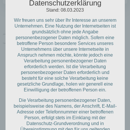
Datenschutzerklärung
Stand: 08.03.2023
Wir freuen uns sehr über Ihr Interesse an unserem
Unsere Jameda-Empfehlungen
Unternehmen. Eine Nutzung der Internetseiten ist
grundsätzlich ohne jede Angabe
personenbezogener Daten möglich. Sofern eine
betroffene Person besondere Services unseres
Unternehmens über unsere Internetseite in
Anspruch nehmen möchte, könnte jedoch eine
Verarbeitung personenbezogener Daten
Dr. med. dent.
erforderlich werden. Ist die Verarbeitung
Nora-Johanna
personenbezogener Daten erforderlich und
Kammerer
besteht für eine solche Verarbeitung keine
gesetzliche Grundlage, holen wir generell eine
Parodontologen
Einwilligung der betroffenen Person ein.
in und um Wendlingen am
jameda
Neckar auf
Die Verarbeitung personenbezogener Daten,
beispielsweise des Namens, der Anschrift, E-Mail-
Adresse oder Telefonnummer einer betroffenen
Person, erfolgt stets im Einklang mit der
Kontakt:
Datenschutz-Grundverordnung und in
Bahnhofstraße 16a
Übereinstimmung mit den für uns geltenden