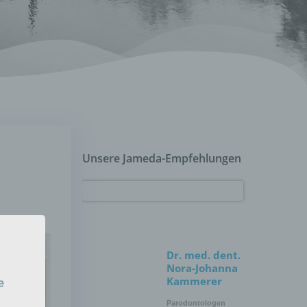
Unsere Jameda-Empfehlungen
Dr. med. dent.
Nora-Johanna
Kammerer
e
Parodontologen