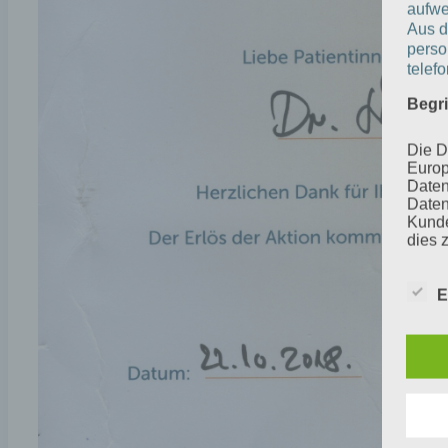
aufwe
Aus d
perso
telef
Begr
Die D
Europ
Daten
Daten
Kunde
dies 
Begrif
Wir v
E
folge
a) p
Perso