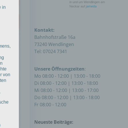
in und um Wendlingen am
jameda
Neckar auf
 in
Kontakt:
Bahnhofstraße 16a
73240 Wendlingen
mens,
Tel: 07024 7341
ng
en
Unsere Öffnungzeiten
:
chte
r von
Mo 08:00 - 12:00 | 13:00 - 18:00
ten
Di 08:00 - 12:00 | 13:00 - 18:00
Mi 08:00 - 12:00 | 13:00 - 17:00
.
Do 08:00 - 12:00 | 13:00 - 18:00
ische
Fr 08:00 - 12:00
Neueste Beiträge:
n