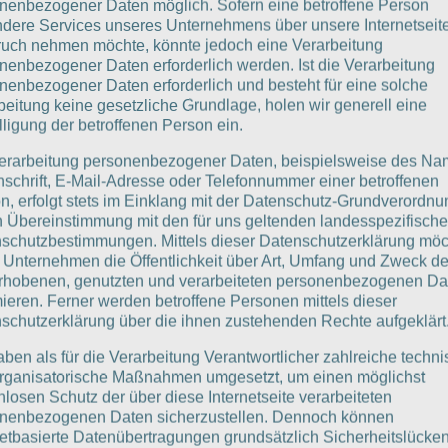
nenbezogener Daten möglich. Sofern eine betroffene Person
dere Services unseres Unternehmens über unsere Internetseite
uch nehmen möchte, könnte jedoch eine Verarbeitung
nenbezogener Daten erforderlich werden. Ist die Verarbeitung
nenbezogener Daten erforderlich und besteht für eine solche
beitung keine gesetzliche Grundlage, holen wir generell eine
lligung der betroffenen Person ein.
erarbeitung personenbezogener Daten, beispielsweise des Na
nschrift, E-Mail-Adresse oder Telefonnummer einer betroffenen
n, erfolgt stets im Einklang mit der Datenschutz-Grundverordnu
n Übereinstimmung mit den für uns geltenden landesspezifisch
schutzbestimmungen. Mittels dieser Datenschutzerklärung mö
 Unternehmen die Öffentlichkeit über Art, Umfang und Zweck de
rhobenen, genutzten und verarbeiteten personenbezogenen Da
mieren. Ferner werden betroffene Personen mittels dieser
schutzerklärung über die ihnen zustehenden Rechte aufgeklärt
aben als für die Verarbeitung Verantwortlicher zahlreiche techn
rganisatorische Maßnahmen umgesetzt, um einen möglichst
nlosen Schutz der über diese Internetseite verarbeiteten
nenbezogenen Daten sicherzustellen. Dennoch können
netbasierte Datenübertragungen grundsätzlich Sicherheitslücke