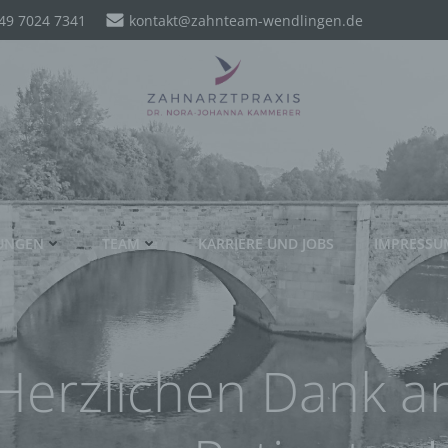
49 7024 7341
kontakt@zahnteam-wendlingen.de
TUNGEN
TEAM
KARRIERE UND JOBS
IMPRESSU
Herzlichen Dank a