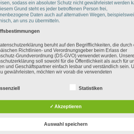
isen, sodass ein absoluter Schutz nicht gewährleistet werden k
iesem Grund steht es jeder betroffenen Person frei,
nenbezogene Daten auch auf alternativen Wegen, beispielswe
onisch, an uns zu übermitteln.
iffsbestimmungen
atenschutzerklärung beruht auf den Begrifflichkeiten, die durch
äischen Richtlinien- und Verordnungsgeber beim Erlass der
schutz-Grundverordnung (DS-GVO) verwendet wurden. Unser
schutzerklärung soll sowohl für die Öffentlichkeit als auch für u
n und Geschäftspartner einfach lesbar und verständlich sein.
zu gewährleisten, möchten wir vorab die verwendeten
flichkeiten erläutern.
erwenden in dieser Datenschutzerklärung unter anderem die
ssenziell
Statistiken
nden Begriffe:
✓ Akzeptieren
ersonenbezogene Daten
Auswahl speichern
nenbezogene Daten sind alle Informationen, die sich auf eine