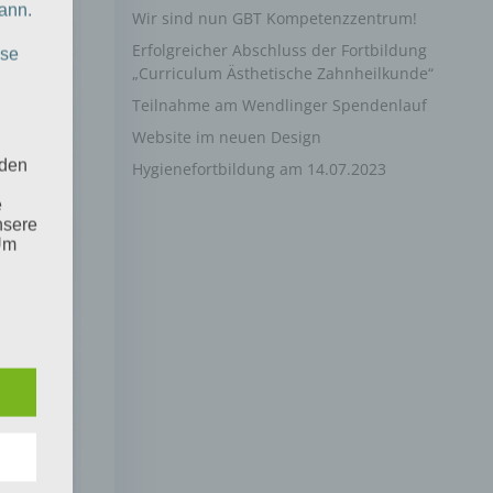
ann.
Wir sind nun GBT Kompetenzzentrum!
Erfolgreicher Abschluss der Fortbildung
ise
„Curriculum Ästhetische Zahnheilkunde“
Teilnahme am Wendlinger Spendenlauf
Website im neuen Design
 den
Hygienefortbildung am 14.07.2023
e
nsere
 Um