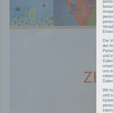
perso
beson
Anspr
perso
perso
Verar
Einwi
Die V
der A
Perso
und i
Daten
unser
uns e
infor
Daten
Wir h
und o
lücke
perso
Inter