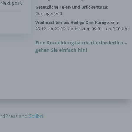
Next post
Gesetzliche Feier- und Brückentage
:
der
durchgehend
g, das
Weihnachten bis Heilige Drei Könige
: vom
23.12. ab 20:00 Uhr bis zum 09.01. um 6.00 Uhr
Eine Anmeldung ist nicht erforderlich –
gehen Sie einfach hin!
gener
wendet
che
ordPress and
Colibri
eben,
el